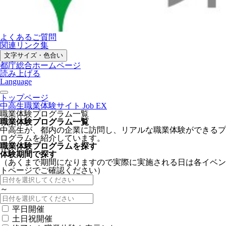
よくあるご質問
関連リンク集
文字サイズ・色合い
都庁総合ホームページ
読み上げる
Language
トップページ
中高生職業体験サイト Job EX
職業体験プログラム一覧
職業体験プログラム一覧
中高生が、都内の企業に訪問し、リアルな職業体験ができるプ
ログラムを紹介しています。
職業体験プログラムを探す
体験期間で探す
（あくまで期間になりますので実際に実施される日は各イベン
トページでご確認ください）
～
平日開催
土日祝開催