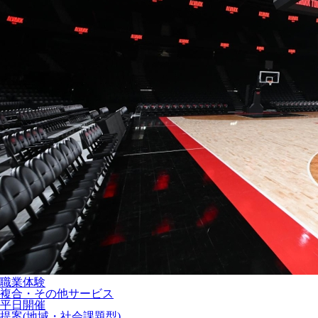
職業体験
複合・その他サービス
平日開催
提案(地域・社会課題型)