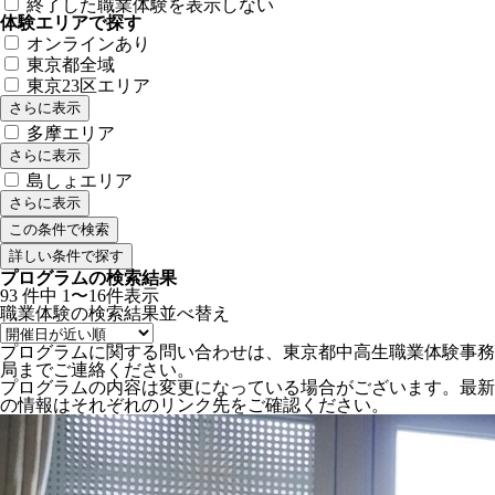
終了した職業体験を表示しない
体験エリアで探す
オンラインあり
東京都全域
東京23区エリア
さらに表示
多摩エリア
さらに表示
島しょエリア
さらに表示
詳しい条件で探す
プログラムの検索結果
93
件中
1〜16件表示
職業体験の検索結果
並べ替え
プログラムに関する問い合わせは、東京都中高生職業体験事務
局までご連絡ください。
プログラムの内容は変更になっている場合がございます。最新
の情報はそれぞれのリンク先をご確認ください。