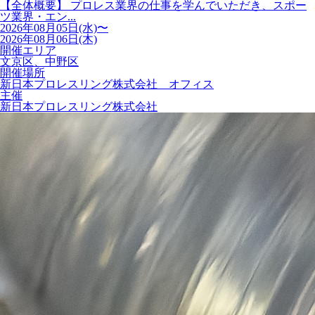
【全体概要】 プロレス業界の仕事を学んでいただき、スポー
ツ業界・エン...
2026年08月05日(水)〜
2026年08月06日(木)
開催エリア
文京区、中野区
開催場所
新日本プロレスリング株式会社 オフィス
主催
新日本プロレスリング株式会社