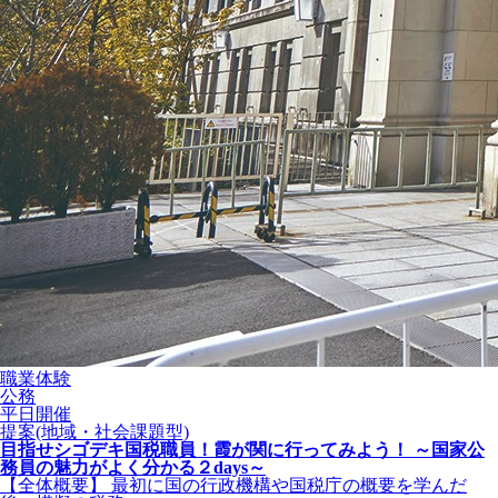
職業体験
公務
平日開催
提案(地域・社会課題型)
目指せシゴデキ国税職員！霞が関に行ってみよう！ ～国家公
務員の魅力がよく分かる２days～
【全体概要】 最初に国の行政機構や国税庁の概要を学んだ