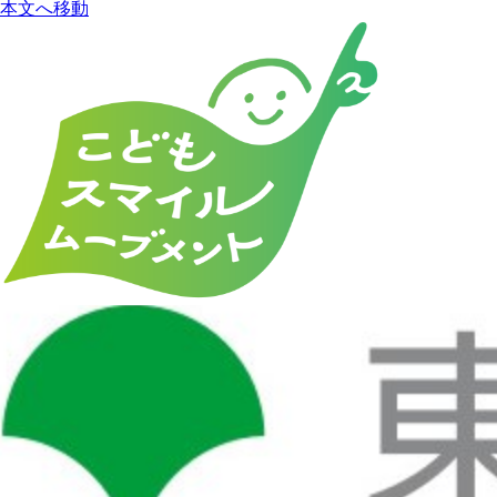
本文へ移動