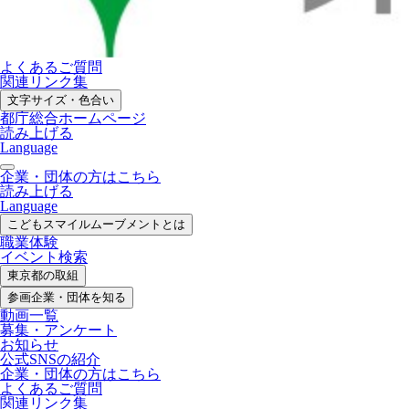
よくあるご質問
関連リンク集
文字サイズ・色合い
都庁総合ホームページ
読み上げる
Language
企業・団体の方はこちら
読み上げる
Language
こどもスマイル
ムーブメントとは
職業体験
イベント検索
東京都の取組
参画企業・
団体を知る
動画一覧
募集・
アンケート
お知らせ
公式SNS
の紹介
企業・団体の方
はこちら
よくあるご質問
関連リンク集