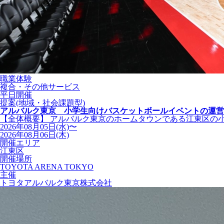
職業体験
複合・その他サービス
平日開催
提案(地域・社会課題型)
アルバルク東京 小学生向けバスケットボールイベントの運営
【全体概要】 アルバルク東京のホームタウンである江東区の小学
2026年08月05日(水)〜
2026年08月06日(木)
開催エリア
江東区
開催場所
TOYOTA ARENA TOKYO
主催
トヨタアルバルク東京株式会社