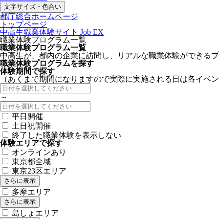
文字サイズ・色合い
都庁総合ホームページ
トップページ
中高生職業体験サイト Job EX
職業体験プログラム一覧
職業体験プログラム一覧
中高生が、都内の企業に訪問し、リアルな職業体験ができるプ
職業体験プログラムを探す
体験期間で探す
（あくまで期間になりますので実際に実施される日は各イベン
～
平日開催
土日祝開催
終了した職業体験を表示しない
体験エリアで探す
オンラインあり
東京都全域
東京23区エリア
さらに表示
多摩エリア
さらに表示
島しょエリア