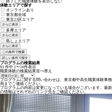
終了した職業体験を表示しない
体験エリアで探す
オンラインあり
東京都全域
東京23区エリア
さらに表示
多摩エリア
さらに表示
島しょエリア
さらに表示
詳しい条件で探す
プログラムの検索結果
93
件中
1〜16件表示
職業体験の検索結果
並べ替え
プログラムに関する問い合わせは、東京都中高生職業体験事務
局までご連絡ください。
プログラムの内容は変更になっている場合がございます。最新
の情報はそれぞれのリンク先をご確認ください。