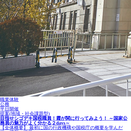
職業体験
公務
平日開催
提案(地域・社会課題型)
目指せシゴデキ国税職員！霞が関に行ってみよう！ ～国家公
務員の魅力がよく分かる２days～
【全体概要】 最初に国の行政機構や国税庁の概要を学んだ