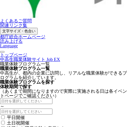
よくあるご質問
関連リンク集
文字サイズ・色合い
都庁総合ホームページ
読み上げる
Language
トップページ
中高生職業体験サイト Job EX
職業体験プログラム一覧
職業体験プログラム一覧
中高生が、都内の企業に訪問し、リアルな職業体験ができるプ
ログラムを紹介しています。
職業体験プログラムを探す
体験期間で探す
（あくまで期間になりますので実際に実施される日は各イベン
トページでご確認ください）
～
平日開催
土日祝開催