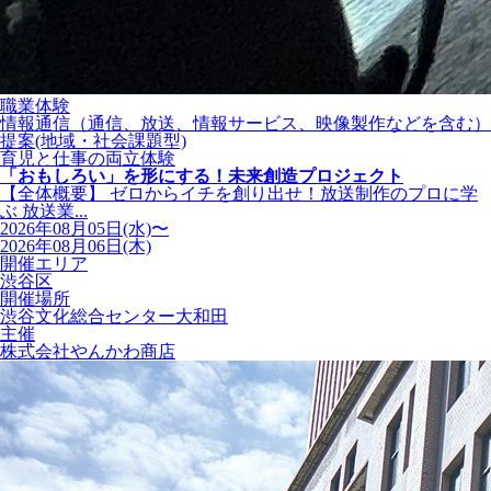
職業体験
情報通信（通信、放送、情報サービス、映像製作などを含む）
提案(地域・社会課題型)
育児と仕事の両立体験
「おもしろい」を形にする！未来創造プロジェクト
【全体概要】 ゼロからイチを創り出せ！放送制作のプロに学
ぶ 放送業...
2026年08月05日(水)〜
2026年08月06日(木)
開催エリア
渋谷区
開催場所
渋谷文化総合センター大和田
主催
株式会社やんかわ商店