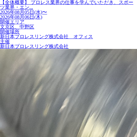
【全体概要】 プロレス業界の仕事を学んでいただき、スポー
ツ業界・エン...
2026年08月05日(水)〜
2026年08月06日(木)
開催エリア
文京区、中野区
開催場所
新日本プロレスリング株式会社 オフィス
主催
新日本プロレスリング株式会社