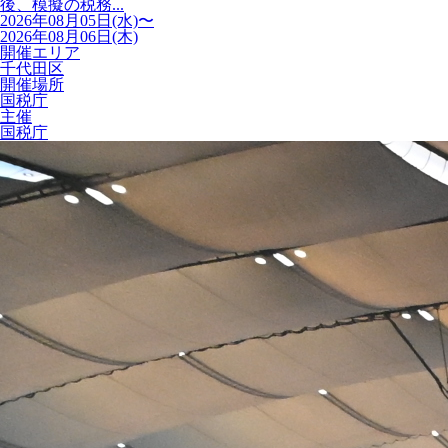
後、模擬の税務...
2026年08月05日(水)〜
2026年08月06日(木)
開催エリア
千代田区
開催場所
国税庁
主催
国税庁