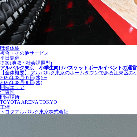
職業体験
複合・その他サービス
平日開催
提案(地域・社会課題型)
アルバルク東京 小学生向けバスケットボールイベントの運営
【全体概要】 アルバルク東京のホームタウンである江東区の小学
2026年08月05日(水)〜
2026年08月06日(木)
開催エリア
江東区
開催場所
TOYOTA ARENA TOKYO
主催
トヨタアルバルク東京株式会社