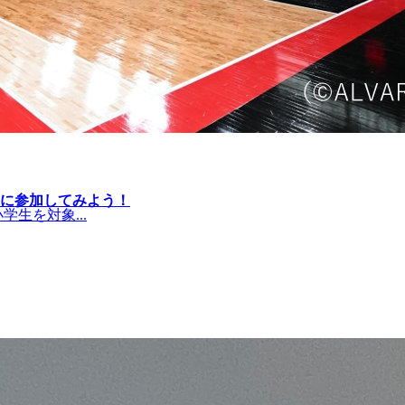
に参加してみよう！
生を対象...