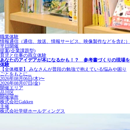
職業体験
情報通信（通信、放送、情報サービス、映像製作などを含む）
平日開催
提案(企業課題型)
育児と仕事の両立体験
あなたのアイデアが本になるかも！？ 参考書づくりの現場を
体験
【全体概要】 みなさんが普段の勉強で抱えている悩みや困り
ごとをもとに...
2026年08月06日(木)〜
2026年08月07日(金)
開催エリア
品川区
開催場所
株式会社Gakken
主催
株式会社学研ホールディングス