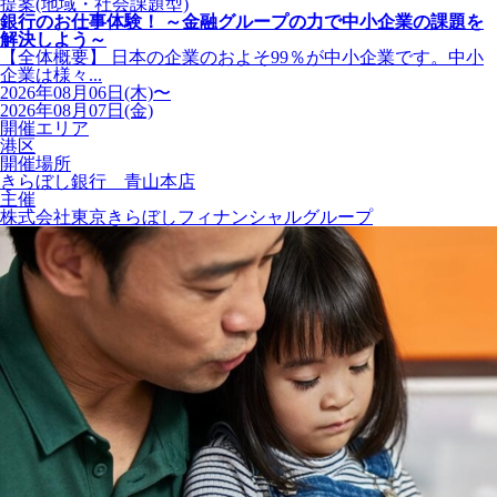
提案(地域・社会課題型)
銀行のお仕事体験！ ～金融グループの力で中小企業の課題を
解決しよう～
【全体概要】 日本の企業のおよそ99％が中小企業です。中小
企業は様々...
2026年08月06日(木)〜
2026年08月07日(金)
開催エリア
港区
開催場所
きらぼし銀行 青山本店
主催
株式会社東京きらぼしフィナンシャルグループ