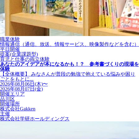
職業体験
情報通信（通信、放送、情報サービス、映像製作などを含む）
平日開催
提案(企業課題型)
育児と仕事の両立体験
あなたのアイデアが本になるかも！？ 参考書づくりの現場を
体験
【全体概要】 みなさんが普段の勉強で抱えている悩みや困り
ごとをもとに...
2026年08月06日(木)〜
2026年08月07日(金)
開催エリア
品川区
開催場所
株式会社Gakken
主催
株式会社学研ホールディングス