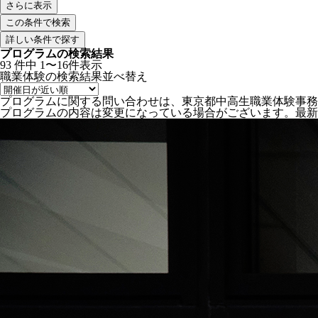
さらに表示
詳しい条件で探す
プログラムの検索結果
93
件中
1〜16件表示
職業体験の検索結果
並べ替え
プログラムに関する問い合わせは、東京都中高生職業体験事務
プログラムの内容は変更になっている場合がございます。最新