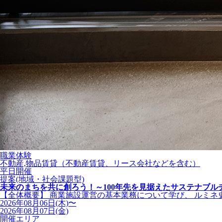
職業体験
不動産,物品賃貸（不動産賃貸、リース会社などを含む）
平日開催
提案(地域・社会課題型)
未来のまちを共に創ろう！～100年先を見据えたサステナブル
【全体概要】 商業施設運営の基本業務について学び、 ルミネ史上
2026年08月06日(木)〜
2026年08月07日(金)
開催エリア