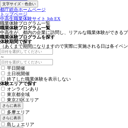
文字サイズ・色合い
都庁総合ホームページ
トップページ
中高生職業体験サイト Job EX
職業体験プログラム一覧
職業体験プログラム一覧
中高生が、都内の企業に訪問し、リアルな職業体験ができるプ
職業体験プログラムを探す
体験期間で探す
（あくまで期間になりますので実際に実施される日は各イベン
～
平日開催
土日祝開催
終了した職業体験を表示しない
体験エリアで探す
オンラインあり
東京都全域
東京23区エリア
さらに表示
多摩エリア
さらに表示
島しょエリア