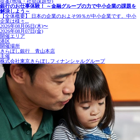
提案(地域・社会課題型)
銀行のお仕事体験！ ～金融グループの力で中小企業の課題を
解決しよう～
【全体概要】 日本の企業のおよそ99％が中小企業です。中小
企業は様々...
2026年08月06日(木)〜
2026年08月07日(金)
開催エリア
港区
開催場所
きらぼし銀行 青山本店
主催
株式会社東京きらぼしフィナンシャルグループ