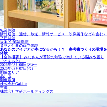
職業体験
情報通信（通信、放送、情報サービス、映像製作などを含む）
平日開催
提案(企業課題型)
育児と仕事の両立体験
あなたのアイデアが本になるかも！？ 参考書づくりの現場を
体験
【全体概要】 みなさんが普段の勉強で抱えている悩みや困り
ごとをもとに...
2026年08月06日(木)〜
2026年08月07日(金)
開催エリア
品川区
開催場所
株式会社Gakken
主催
株式会社学研ホールディングス