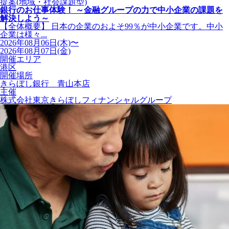
提案(地域・社会課題型)
銀行のお仕事体験！ ～金融グループの力で中小企業の課題を
解決しよう～
【全体概要】 日本の企業のおよそ99％が中小企業です。中小
企業は様々...
2026年08月06日(木)〜
2026年08月07日(金)
開催エリア
港区
開催場所
きらぼし銀行 青山本店
主催
株式会社東京きらぼしフィナンシャルグループ