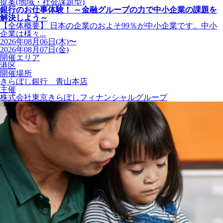
提案(地域・社会課題型)
銀行のお仕事体験！ ～金融グループの力で中小企業の課題を
解決しよう～
【全体概要】 日本の企業のおよそ99％が中小企業です。中小
企業は様々...
2026年08月06日(木)〜
2026年08月07日(金)
開催エリア
港区
開催場所
きらぼし銀行 青山本店
主催
株式会社東京きらぼしフィナンシャルグループ