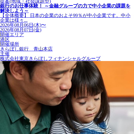
提案(地域・社会課題型)
銀行のお仕事体験！ ～金融グループの力で中小企業の課題を
解決しよう～
【全体概要】 日本の企業のおよそ99％が中小企業です。中小
企業は様々...
2026年08月06日(木)〜
2026年08月07日(金)
開催エリア
港区
開催場所
きらぼし銀行 青山本店
主催
株式会社東京きらぼしフィナンシャルグループ