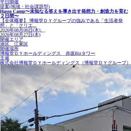
平日開催
提案(地域・社会課題型)
Hasso Camp〜未知なる答えを導き出す発想力・創造力を育む
２日間〜
【全体概要】 博報堂ＤＹグループの強みである「生活者発
想」と「クリエ...
2026年08月06日(木)、
2026年08月27日(木)
開催エリア
港区、江東区
開催場所
博報堂ＤＹホールディングス 赤坂Bizタワー
主催
株式会社博報堂ＤＹホールディングス（博報堂ＤＹグループ）