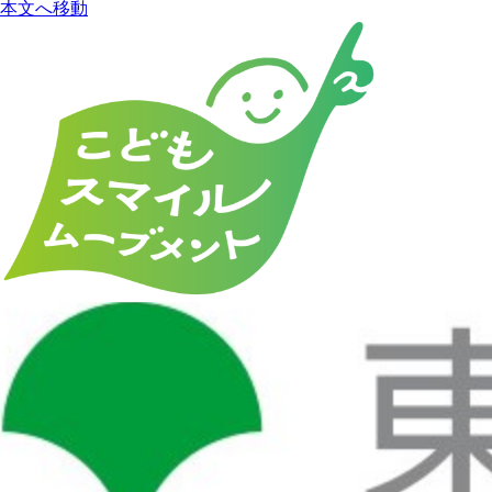
本文へ移動