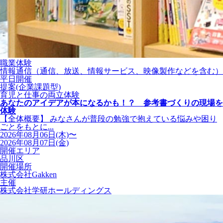
職業体験
情報通信（通信、放送、情報サービス、映像製作などを含む）
平日開催
提案(企業課題型)
育児と仕事の両立体験
あなたのアイデアが本になるかも！？ 参考書づくりの現場を
体験
【全体概要】 みなさんが普段の勉強で抱えている悩みや困り
ごとをもとに...
2026年08月06日(木)〜
2026年08月07日(金)
開催エリア
品川区
開催場所
株式会社Gakken
主催
株式会社学研ホールディングス