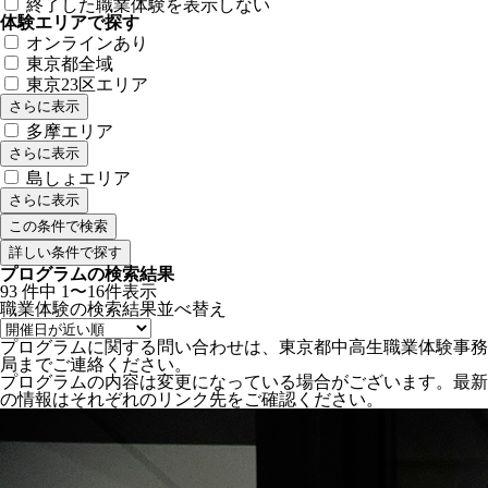
終了した職業体験を表示しない
体験エリアで探す
オンラインあり
東京都全域
東京23区エリア
さらに表示
多摩エリア
さらに表示
島しょエリア
さらに表示
詳しい条件で探す
プログラムの検索結果
93
件中
1〜16件表示
職業体験の検索結果
並べ替え
プログラムに関する問い合わせは、東京都中高生職業体験事務
局までご連絡ください。
プログラムの内容は変更になっている場合がございます。最新
の情報はそれぞれのリンク先をご確認ください。