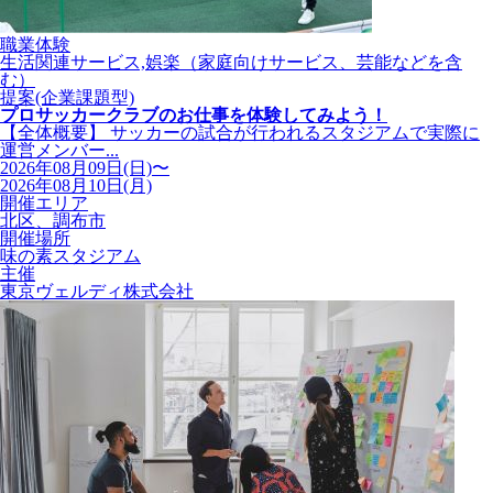
職業体験
生活関連サービス,娯楽（家庭向けサービス、芸能などを含
む）
提案(企業課題型)
プロサッカークラブのお仕事を体験してみよう！
【全体概要】 サッカーの試合が行われるスタジアムで実際に
運営メンバー...
2026年08月09日(日)〜
2026年08月10日(月)
開催エリア
北区、調布市
開催場所
味の素スタジアム
主催
東京ヴェルディ株式会社