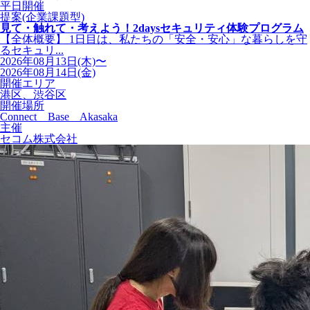
平日開催
提案(企業課題型)
見て・触れて・考えよう！2daysセキュリティ体験プログラム
【全体概要】 1日目は、私たちの「安全・安心」な暮らしを守
るセキュリ...
2026年08月13日(木)〜
2026年08月14日(金)
開催エリア
港区、渋谷区
開催場所
Connect Base Akasaka
主催
セコム株式会社