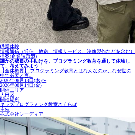
職業体験
情報通信（通信、放送、情報サービス、映像製作などを含む）
提案(企業課題型)
誰かの成長の手助けを、プログラミング教育を通して体験し
て、考えてみよう！
【全体概要】 プログラミング教育とはなんなのか、なぜ世の
中で必要と言...
2026年08月13日(木)〜
2026年08月14日(金)
開催エリア
大田区
開催場所
キッズプログラミング教室さくらぼ
主催
株式会社シーディア