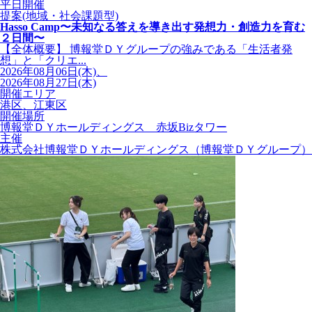
平日開催
提案(地域・社会課題型)
Hasso Camp〜未知なる答えを導き出す発想力・創造力を育む
２日間〜
【全体概要】 博報堂ＤＹグループの強みである「生活者発
想」と「クリエ...
2026年08月06日(木)、
2026年08月27日(木)
開催エリア
港区、江東区
開催場所
博報堂ＤＹホールディングス 赤坂Bizタワー
主催
株式会社博報堂ＤＹホールディングス（博報堂ＤＹグループ）