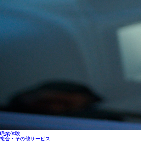
職業体験
複合・その他サービス