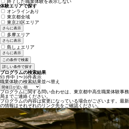
終了した職業体験を表示しない
体験エリアで探す
オンラインあり
東京都全域
東京23区エリア
さらに表示
多摩エリア
さらに表示
島しょエリア
さらに表示
詳しい条件で探す
プログラムの検索結果
93
件中
1〜16件表示
職業体験の検索結果
並べ替え
プログラムに関する問い合わせは、東京都中高生職業体験事務
局までご連絡ください。
プログラムの内容は変更になっている場合がございます。最新
の情報はそれぞれのリンク先をご確認ください。