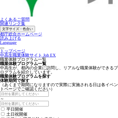
よくあるご質問
関連リンク集
文字サイズ・色合い
都庁総合ホームページ
読み上げる
Language
トップページ
中高生職業体験サイト Job EX
職業体験プログラム一覧
職業体験プログラム一覧
中高生が、都内の企業に訪問し、リアルな職業体験ができるプ
ログラムを紹介しています。
職業体験プログラムを探す
体験期間で探す
（あくまで期間になりますので実際に実施される日は各イベン
トページでご確認ください）
～
平日開催
土日祝開催