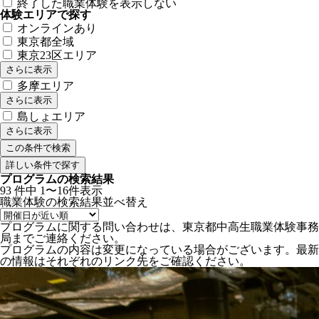
終了した職業体験を表示しない
体験エリアで探す
オンラインあり
東京都全域
東京23区エリア
さらに表示
多摩エリア
さらに表示
島しょエリア
さらに表示
詳しい条件で探す
プログラムの検索結果
93
件中
1〜16件表示
職業体験の検索結果
並べ替え
プログラムに関する問い合わせは、東京都中高生職業体験事務
局までご連絡ください。
プログラムの内容は変更になっている場合がございます。最新
の情報はそれぞれのリンク先をご確認ください。