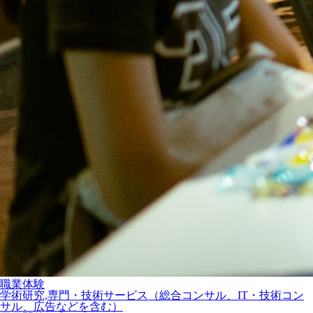
職業体験
学術研究,専門・技術サービス（総合コンサル、IT・技術コン
サル、広告などを含む）