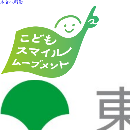
本文へ移動