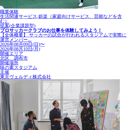
職業体験
生活関連サービス,娯楽（家庭向けサービス、芸能などを含
む）
提案(企業課題型)
プロサッカークラブのお仕事を体験してみよう！
【全体概要】 サッカーの試合が行われるスタジアムで実際に
運営メンバー...
2026年08月09日(日)〜
2026年08月10日(月)
開催エリア
北区、調布市
開催場所
味の素スタジアム
主催
東京ヴェルディ株式会社