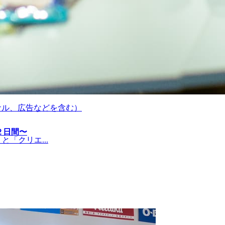
サル、広告などを含む）
２日間〜
「クリエ...