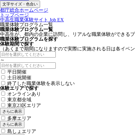
文字サイズ・色合い
都庁総合ホームページ
トップページ
中高生職業体験サイト Job EX
職業体験プログラム一覧
職業体験プログラム一覧
中高生が、都内の企業に訪問し、リアルな職業体験ができるプ
職業体験プログラムを探す
体験期間で探す
（あくまで期間になりますので実際に実施される日は各イベン
～
平日開催
土日祝開催
終了した職業体験を表示しない
体験エリアで探す
オンラインあり
東京都全域
東京23区エリア
さらに表示
多摩エリア
さらに表示
島しょエリア