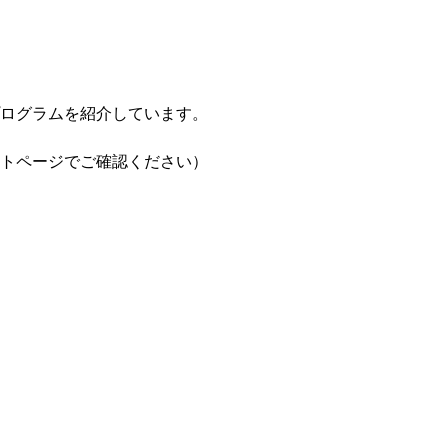
ログラムを紹介しています。
トページでご確認ください）