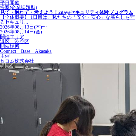
平日開催
提案(企業課題型)
見て・触れて・考えよう！2daysセキュリティ体験プログラム
【全体概要】 1日目は、私たちの「安全・安心」な暮らしを守
るセキュリ...
2026年08月13日(木)〜
2026年08月14日(金)
開催エリア
港区、渋谷区
開催場所
Connect Base Akasaka
主催
セコム株式会社