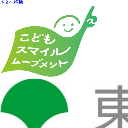
本文へ移動