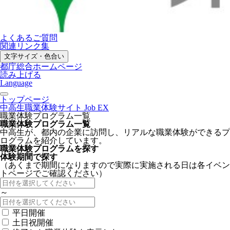
よくあるご質問
関連リンク集
文字サイズ・色合い
都庁総合ホームページ
読み上げる
Language
トップページ
中高生職業体験サイト Job EX
職業体験プログラム一覧
職業体験プログラム一覧
中高生が、都内の企業に訪問し、リアルな職業体験ができるプ
ログラムを紹介しています。
職業体験プログラムを探す
体験期間で探す
（あくまで期間になりますので実際に実施される日は各イベン
トページでご確認ください）
～
平日開催
土日祝開催