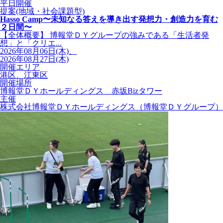
平日開催
提案(地域・社会課題型)
Hasso Camp〜未知なる答えを導き出す発想力・創造力を育む
２日間〜
【全体概要】 博報堂ＤＹグループの強みである「生活者発
想」と「クリエ...
2026年08月06日(木)、
2026年08月27日(木)
開催エリア
港区、江東区
開催場所
博報堂ＤＹホールディングス 赤坂Bizタワー
主催
株式会社博報堂ＤＹホールディングス（博報堂ＤＹグループ）