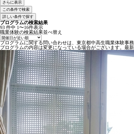
さらに表示
詳しい条件で探す
プログラムの検索結果
93
件中
1〜16件表示
職業体験の検索結果
並べ替え
プログラムに関する問い合わせは、東京都中高生職業体験事務
プログラムの内容は変更になっている場合がございます。最新