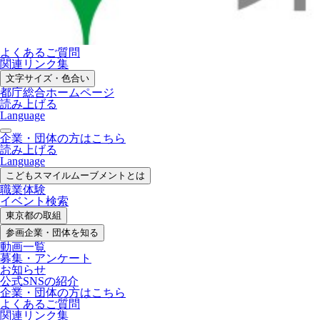
よくあるご質問
関連リンク集
文字サイズ・色合い
都庁総合ホームページ
読み上げる
Language
企業・団体の方はこちら
読み上げる
Language
こどもスマイル
ムーブメントとは
職業体験
イベント検索
東京都の取組
参画企業・
団体を知る
動画一覧
募集・
アンケート
お知らせ
公式SNS
の紹介
企業・団体の方
はこちら
よくあるご質問
関連リンク集