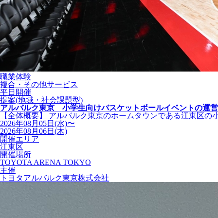
職業体験
複合・その他サービス
平日開催
提案(地域・社会課題型)
アルバルク東京 小学生向けバスケットボールイベントの運営
【全体概要】 アルバルク東京のホームタウンである江東区の小学
2026年08月05日(水)〜
2026年08月06日(木)
開催エリア
江東区
開催場所
TOYOTA ARENA TOKYO
主催
トヨタアルバルク東京株式会社