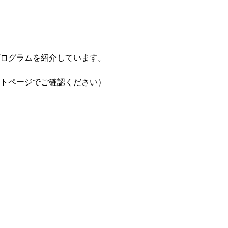
ログラムを紹介しています。
トページでご確認ください）