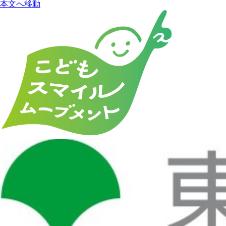
本文へ移動