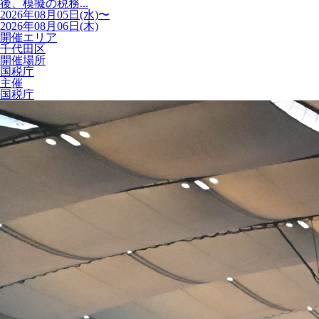
後、模擬の税務...
2026年08月05日(水)〜
2026年08月06日(木)
開催エリア
千代田区
開催場所
国税庁
主催
国税庁