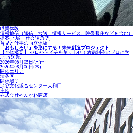
職業体験
情報通信（通信、放送、情報サービス、映像製作などを含む）
提案(地域・社会課題型)
育児と仕事の両立体験
「おもしろい」を形にする！未来創造プロジェクト
【全体概要】 ゼロからイチを創り出せ！放送制作のプロに学
ぶ 放送業...
2026年08月05日(水)〜
2026年08月06日(木)
開催エリア
渋谷区
開催場所
渋谷文化総合センター大和田
主催
株式会社やんかわ商店