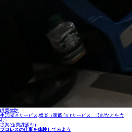
職業体験
生活関連サービス,娯楽（家庭向けサービス、芸能などを含
む）
提案(企業課題型)
プロレスの仕事を体験してみよう