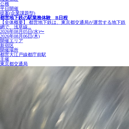
公務
平日開催
提案(企業課題型)
都営地下鉄の駅業務体験 B日程
【全体概要】 都営地下鉄は、東京都交通局が運営する地下鉄
網で、浅草線...
2026年08月05日(水)〜
2026年08月06日(木)
開催エリア
新宿区
開催場所
都営大江戸線都庁前駅
主催
東京都交通局