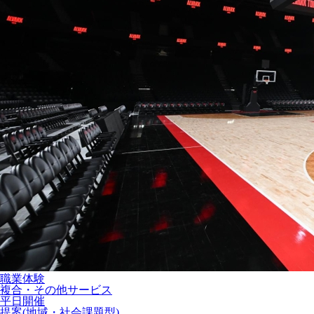
職業体験
複合・その他サービス
平日開催
提案(地域・社会課題型)