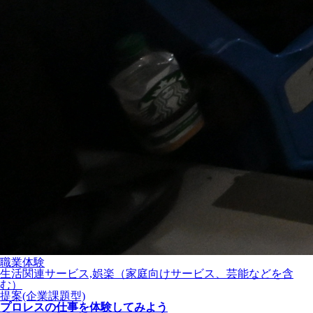
職業体験
生活関連サービス,娯楽（家庭向けサービス、芸能などを含
む）
提案(企業課題型)
プロレスの仕事を体験してみよう