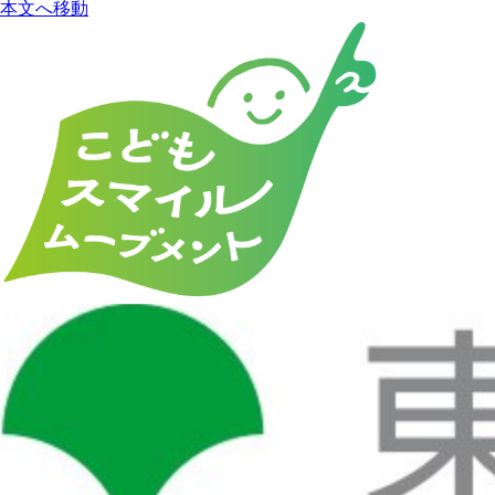
本文へ移動