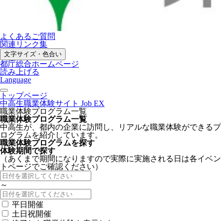
よくあるご質問
関連リンク集
文字サイズ・色合い
都庁総合ホームページ
読み上げる
Language
トップページ
中高生職業体験サイト Job EX
職業体験プログラム一覧
職業体験プログラム一覧
中高生が、都内の企業に訪問し、リアルな職業体験ができるプ
ログラムを紹介しています。
職業体験プログラムを探す
体験期間で探す
（あくまで期間になりますので実際に実施される日は各イベン
トページでご確認ください）
～
平日開催
土日祝開催