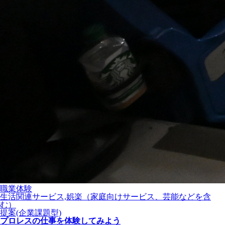
職業体験
生活関連サービス,娯楽（家庭向けサービス、芸能などを含
む）
提案(企業課題型)
プロレスの仕事を体験してみよう