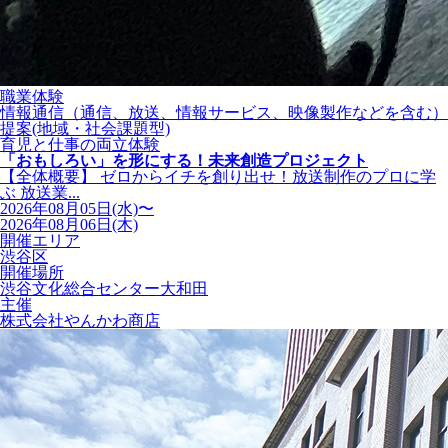
職業体験
情報通信（通信、放送、情報サービス、映像製作などを含む）
提案(地域・社会課題型)
育児と仕事の両立体験
「おもしろい」を形にする！未来創造プロジェクト
【全体概要】 ゼロからイチを創り出せ！放送制作のプロに学
ぶ 放送業...
2026年08月05日(水)〜
2026年08月06日(木)
開催エリア
渋谷区
開催場所
渋谷文化総合センター大和田
主催
株式会社やんかわ商店