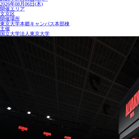
2026年08月06日(木)
開催エリア
文京区
開催場所
東京大学本郷キャンパス本部棟
主催
国立大学法人東京大学