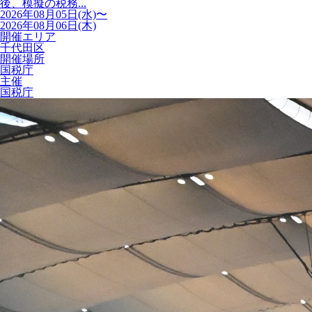
後、模擬の税務...
2026年08月05日(水)〜
2026年08月06日(木)
開催エリア
千代田区
開催場所
国税庁
主催
国税庁