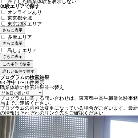
終了した職業体験を表示しない
体験エリアで探す
オンラインあり
東京都全域
東京23区エリア
さらに表示
多摩エリア
さらに表示
島しょエリア
さらに表示
詳しい条件で探す
プログラムの検索結果
93
件中
1〜16件表示
職業体験の検索結果
並べ替え
プログラムに関する問い合わせは、東京都中高生職業体験事務
局までご連絡ください。
プログラムの内容は変更になっている場合がございます。最新
の情報はそれぞれのリンク先をご確認ください。