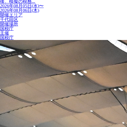
後、模擬の税務...
2026年08月05日(水)〜
2026年08月06日(木)
開催エリア
千代田区
開催場所
国税庁
主催
国税庁