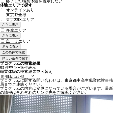
終了した職業体験を表示しない
体験エリアで探す
オンラインあり
東京都全域
東京23区エリア
さらに表示
多摩エリア
さらに表示
島しょエリア
さらに表示
詳しい条件で探す
プログラムの検索結果
93
件中
1〜16件表示
職業体験の検索結果
並べ替え
プログラムに関する問い合わせは、東京都中高生職業体験事務
局までご連絡ください。
プログラムの内容は変更になっている場合がございます。最新
の情報はそれぞれのリンク先をご確認ください。