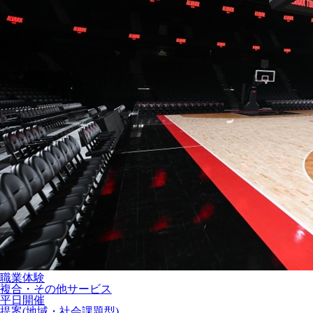
職業体験
複合・その他サービス
平日開催
提案(地域・社会課題型)