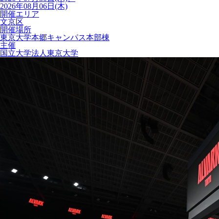
2026年08月06日(木)
開催エリア
文京区
開催場所
東京大学本郷キャンパス本部棟
主催
国立大学法人東京大学