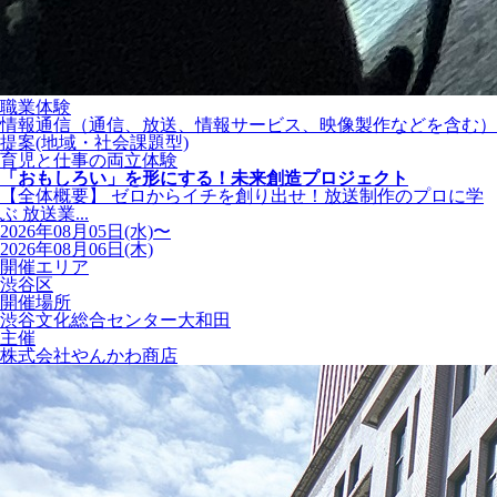
職業体験
情報通信（通信、放送、情報サービス、映像製作などを含む）
提案(地域・社会課題型)
育児と仕事の両立体験
「おもしろい」を形にする！未来創造プロジェクト
【全体概要】 ゼロからイチを創り出せ！放送制作のプロに学
ぶ 放送業...
2026年08月05日(水)〜
2026年08月06日(木)
開催エリア
渋谷区
開催場所
渋谷文化総合センター大和田
主催
株式会社やんかわ商店