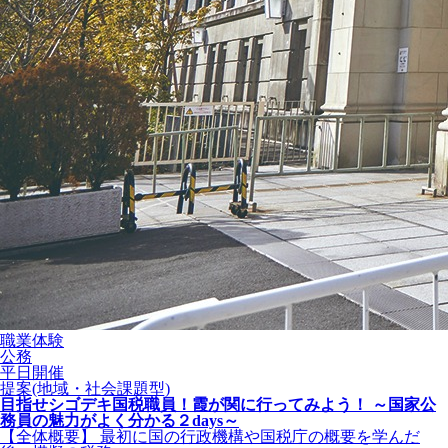
職業体験
公務
平日開催
提案(地域・社会課題型)
目指せシゴデキ国税職員！霞が関に行ってみよう！ ～国家公
務員の魅力がよく分かる２days～
【全体概要】 最初に国の行政機構や国税庁の概要を学んだ