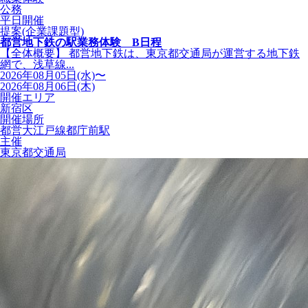
公務
平日開催
提案(企業課題型)
都営地下鉄の駅業務体験 B日程
【全体概要】 都営地下鉄は、東京都交通局が運営する地下鉄
網で、浅草線...
2026年08月05日(水)〜
2026年08月06日(木)
開催エリア
新宿区
開催場所
都営大江戸線都庁前駅
主催
東京都交通局