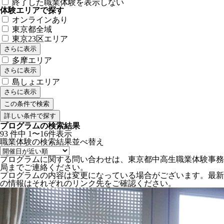
終了した職業体験を表示しない
体験エリアで探す
オンラインあり
東京都全域
東京23区エリア
さらに表示
多摩エリア
さらに表示
島しょエリア
さらに表示
詳しい条件で探す
プログラムの検索結果
93
件中
1〜16件表示
職業体験の検索結果
並べ替え
プログラムに関する問い合わせは、東京都中高生職業体験事務
局までご連絡ください。
プログラムの内容は変更になっている場合がございます。最新
の情報はそれぞれのリンク先をご確認ください。