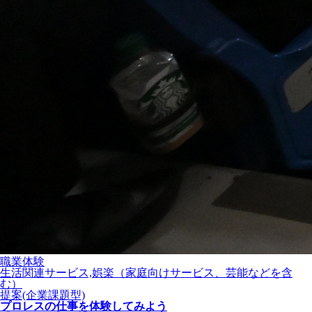
職業体験
生活関連サービス,娯楽（家庭向けサービス、芸能などを含
む）
提案(企業課題型)
プロレスの仕事を体験してみよう