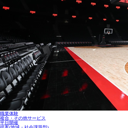
職業体験
複合・その他サービス
平日開催
提案(地域・社会課題型)