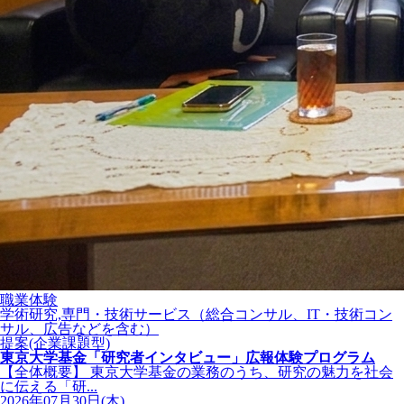
職業体験
学術研究,専門・技術サービス（総合コンサル、IT・技術コン
サル、広告などを含む）
提案(企業課題型)
東京大学基金「研究者インタビュー」広報体験プログラム
【全体概要】 東京大学基金の業務のうち、研究の魅力を社会
に伝える「研...
2026年07月30日(木)、