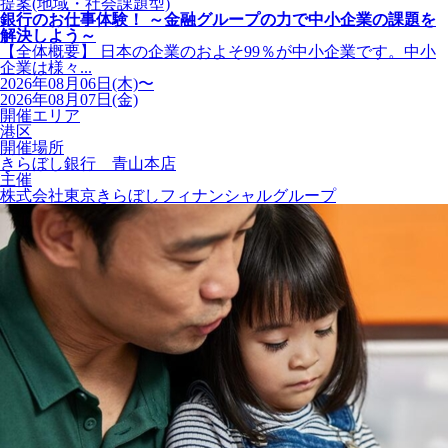
提案(地域・社会課題型)
銀行のお仕事体験！ ～金融グループの力で中小企業の課題を
解決しよう～
【全体概要】 日本の企業のおよそ99％が中小企業です。中小
企業は様々...
2026年08月06日(木)〜
2026年08月07日(金)
開催エリア
港区
開催場所
きらぼし銀行 青山本店
主催
株式会社東京きらぼしフィナンシャルグループ