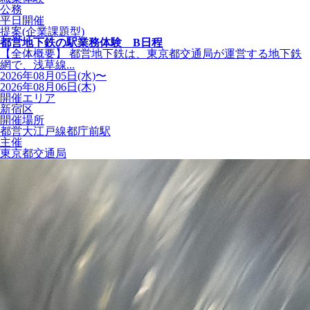
公務
平日開催
提案(企業課題型)
都営地下鉄の駅業務体験 B日程
【全体概要】 都営地下鉄は、東京都交通局が運営する地下鉄
網で、浅草線...
2026年08月05日(水)〜
2026年08月06日(木)
開催エリア
新宿区
開催場所
都営大江戸線都庁前駅
主催
東京都交通局