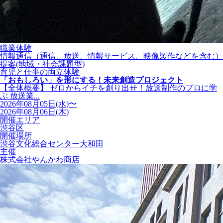
職業体験
情報通信（通信、放送、情報サービス、映像製作などを含む）
提案(地域・社会課題型)
育児と仕事の両立体験
「おもしろい」を形にする！未来創造プロジェクト
【全体概要】 ゼロからイチを創り出せ！放送制作のプロに学
ぶ 放送業...
2026年08月05日(水)〜
2026年08月06日(木)
開催エリア
渋谷区
開催場所
渋谷文化総合センター大和田
主催
株式会社やんかわ商店