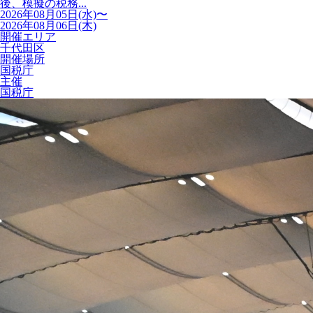
後、模擬の税務...
2026年08月05日(水)〜
2026年08月06日(木)
開催エリア
千代田区
開催場所
国税庁
主催
国税庁