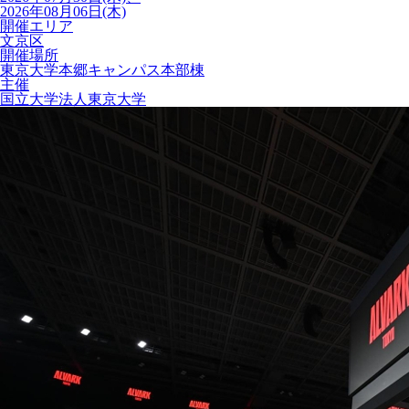
2026年08月06日(木)
開催エリア
文京区
開催場所
東京大学本郷キャンパス本部棟
主催
国立大学法人東京大学