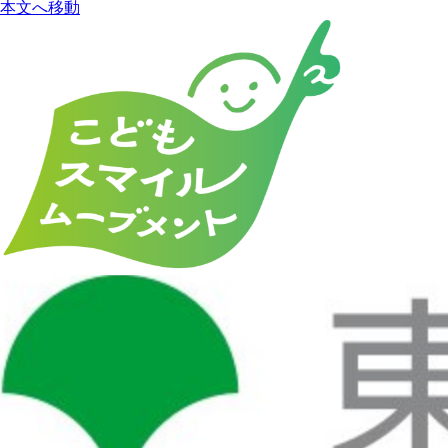
本文へ移動