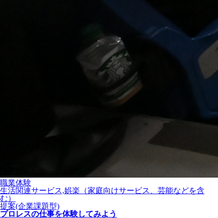
職業体験
生活関連サービス,娯楽（家庭向けサービス、芸能などを含
む）
提案(企業課題型)
プロレスの仕事を体験してみよう