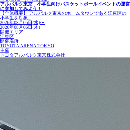
アルバルク東京 小学生向けバスケットボールイベントの運営
に参加してみよう！
【全体概要】 アルバルク東京のホームタウンである江東区の
小学生を対象...
2026年08月05日(水)〜
2026年08月06日(木)
開催エリア
江東区
開催場所
TOYOTA ARENA TOKYO
主催
トヨタアルバルク東京株式会社