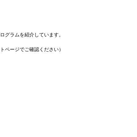
ログラムを紹介しています。
トページでご確認ください）