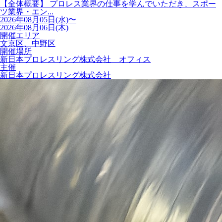
【全体概要】 プロレス業界の仕事を学んでいただき、スポー
ツ業界・エン...
2026年08月05日(水)〜
2026年08月06日(木)
開催エリア
文京区、中野区
開催場所
新日本プロレスリング株式会社 オフィス
主催
新日本プロレスリング株式会社