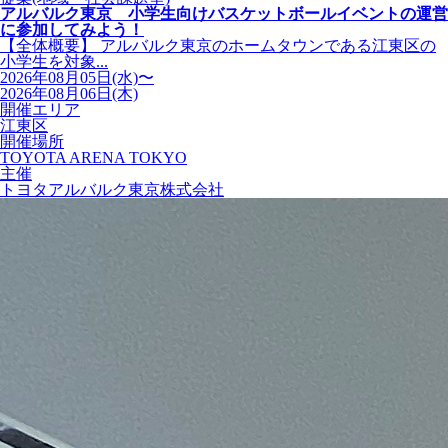
アルバルク東京 小学生向けバスケットボールイベントの運営
に参加してみよう！
【全体概要】 アルバルク東京のホームタウンである江東区の
小学生を対象...
2026年08月05日(水)〜
2026年08月06日(木)
開催エリア
江東区
開催場所
TOYOTA ARENA TOKYO
主催
トヨタアルバルク東京株式会社