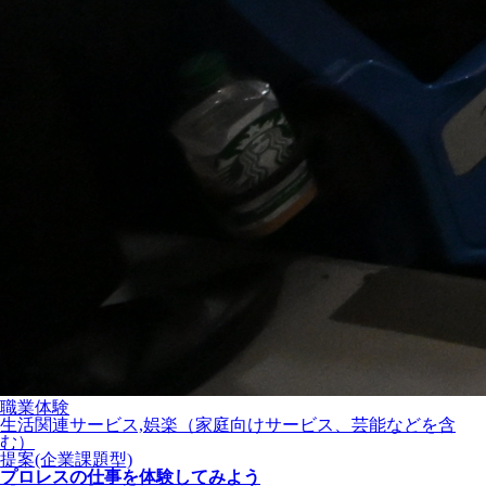
職業体験
生活関連サービス,娯楽（家庭向けサービス、芸能などを含
む）
提案(企業課題型)
プロレスの仕事を体験してみよう