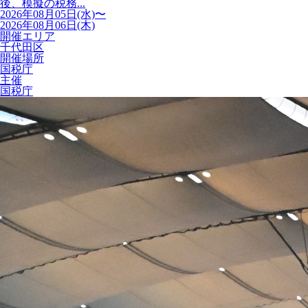
後、模擬の税務...
2026年08月05日(水)〜
2026年08月06日(木)
開催エリア
千代田区
開催場所
国税庁
主催
国税庁