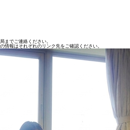
局までご連絡ください。
の情報はそれぞれのリンク先をご確認ください。