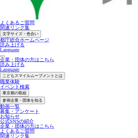
よくあるご質問
関連リンク集
文字サイズ・色合い
都庁総合ホームページ
読み上げる
Language
企業・団体の方はこちら
読み上げる
Language
こどもスマイル
ムーブメントとは
職業体験
イベント検索
東京都の取組
参画企業・
団体を知る
動画一覧
募集・
アンケート
お知らせ
公式SNS
の紹介
企業・団体の方
はこちら
よくあるご質問
関連リンク集