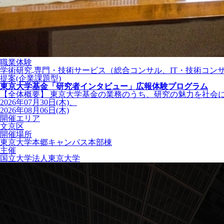
職業体験
学術研究,専門・技術サービス（総合コンサル、IT・技術コン
提案(企業課題型)
東京大学基金「研究者インタビュー」広報体験プログラム
【全体概要】 東京大学基金の業務のうち、研究の魅力を社会に伝
2026年07月30日(木)、
2026年08月06日(木)
開催エリア
文京区
開催場所
東京大学本郷キャンパス本部棟
主催
国立大学法人東京大学