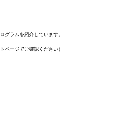
ログラムを紹介しています。
トページでご確認ください）