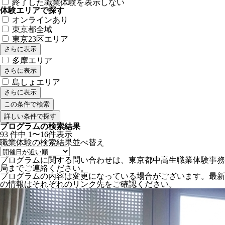
終了した職業体験を表示しない
体験エリアで探す
オンラインあり
東京都全域
東京23区エリア
さらに表示
多摩エリア
さらに表示
島しょエリア
さらに表示
詳しい条件で探す
プログラムの検索結果
93
件中
1〜16件表示
職業体験の検索結果
並べ替え
プログラムに関する問い合わせは、東京都中高生職業体験事務
局までご連絡ください。
プログラムの内容は変更になっている場合がございます。最新
の情報はそれぞれのリンク先をご確認ください。