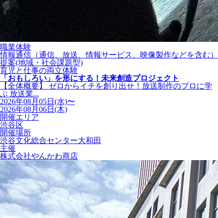
職業体験
情報通信（通信、放送、情報サービス、映像製作などを含む）
提案(地域・社会課題型)
育児と仕事の両立体験
「おもしろい」を形にする！未来創造プロジェクト
【全体概要】 ゼロからイチを創り出せ！放送制作のプロに学
ぶ 放送業...
2026年08月05日(水)〜
2026年08月06日(木)
開催エリア
渋谷区
開催場所
渋谷文化総合センター大和田
主催
株式会社やんかわ商店