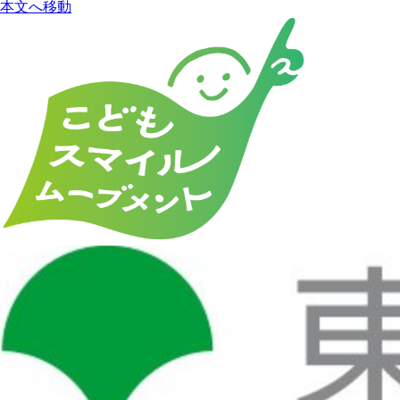
本文へ移動