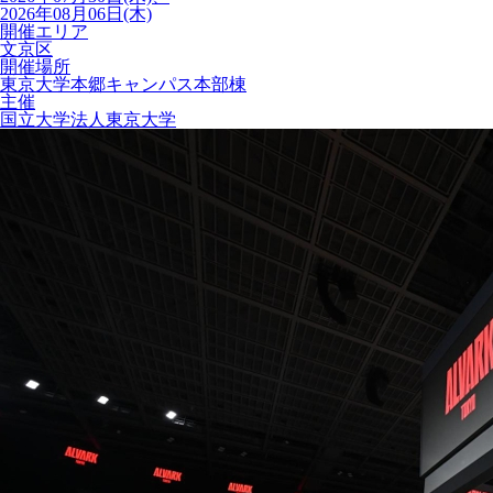
2026年08月06日(木)
開催エリア
文京区
開催場所
東京大学本郷キャンパス本部棟
主催
国立大学法人東京大学