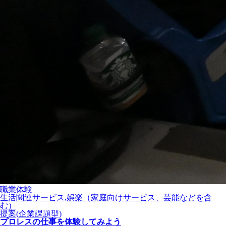
職業体験
生活関連サービス,娯楽（家庭向けサービス、芸能などを含
む）
提案(企業課題型)
プロレスの仕事を体験してみよう