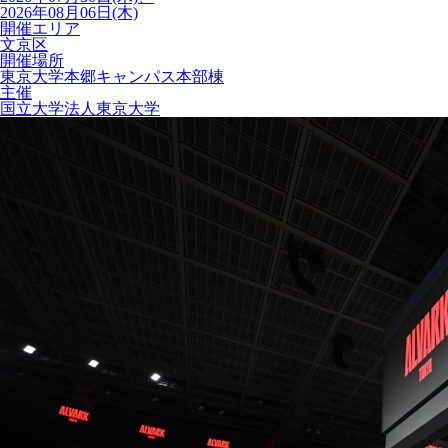
2026年08月06日(木)
開催エリア
文京区
開催場所
東京大学本郷キャンパス本部棟
主催
国立大学法人東京大学