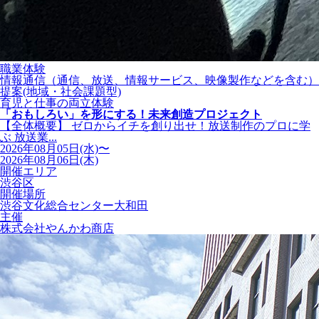
職業体験
情報通信（通信、放送、情報サービス、映像製作などを含む）
提案(地域・社会課題型)
育児と仕事の両立体験
「おもしろい」を形にする！未来創造プロジェクト
【全体概要】 ゼロからイチを創り出せ！放送制作のプロに学
ぶ 放送業...
2026年08月05日(水)〜
2026年08月06日(木)
開催エリア
渋谷区
開催場所
渋谷文化総合センター大和田
主催
株式会社やんかわ商店