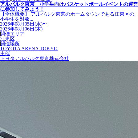
アルバルク東京 小学生向けバスケットボールイベントの運営
に参加してみよう！
【全体概要】 アルバルク東京のホームタウンである江東区の
小学生を対象...
2026年08月05日(水)〜
2026年08月06日(木)
開催エリア
江東区
開催場所
TOYOTA ARENA TOKYO
主催
トヨタアルバルク東京株式会社