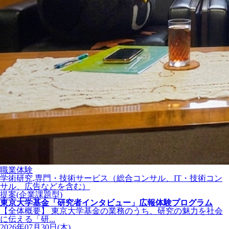
職業体験
学術研究,専門・技術サービス（総合コンサル、IT・技術コン
サル、広告などを含む）
提案(企業課題型)
東京大学基金「研究者インタビュー」広報体験プログラム
【全体概要】 東京大学基金の業務のうち、研究の魅力を社会
に伝える「研...
2026年07月30日(木)、