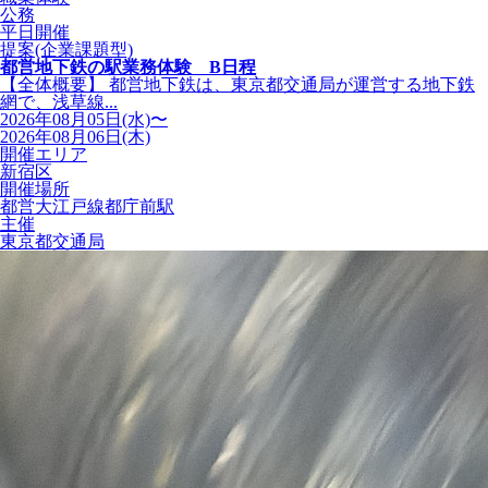
公務
平日開催
提案(企業課題型)
都営地下鉄の駅業務体験 B日程
【全体概要】 都営地下鉄は、東京都交通局が運営する地下鉄
網で、浅草線...
2026年08月05日(水)〜
2026年08月06日(木)
開催エリア
新宿区
開催場所
都営大江戸線都庁前駅
主催
東京都交通局