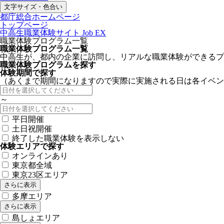
文字サイズ・色合い
都庁総合ホームページ
トップページ
中高生職業体験サイト Job EX
職業体験プログラム一覧
職業体験プログラム一覧
中高生が、都内の企業に訪問し、リアルな職業体験ができるプ
職業体験プログラムを探す
体験期間で探す
（あくまで期間になりますので実際に実施される日は各イベン
～
平日開催
土日祝開催
終了した職業体験を表示しない
体験エリアで探す
オンラインあり
東京都全域
東京23区エリア
さらに表示
多摩エリア
さらに表示
島しょエリア