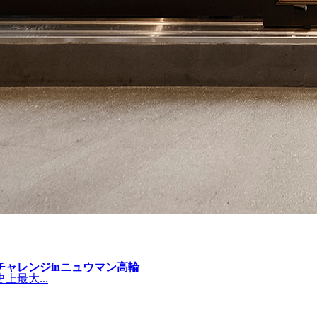
チャレンジinニュウマン高輪
最大...