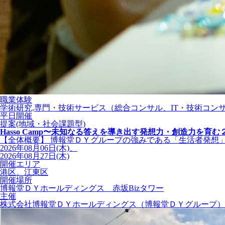
職業体験
学術研究,専門・技術サービス（総合コンサル、IT・技術コン
平日開催
提案(地域・社会課題型)
Hasso Camp〜未知なる答えを導き出す発想力・創造力を育む
【全体概要】 博報堂ＤＹグループの強みである「生活者発想」と
2026年08月06日(木)、
2026年08月27日(木)
開催エリア
港区、江東区
開催場所
博報堂ＤＹホールディングス 赤坂Bizタワー
主催
株式会社博報堂ＤＹホールディングス（博報堂ＤＹグループ）