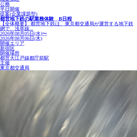
公務
平日開催
提案(企業課題型)
都営地下鉄の駅業務体験 B日程
【全体概要】 都営地下鉄は、東京都交通局が運営する地下鉄
網で、浅草線...
2026年08月05日(水)〜
2026年08月06日(木)
開催エリア
新宿区
開催場所
都営大江戸線都庁前駅
主催
東京都交通局