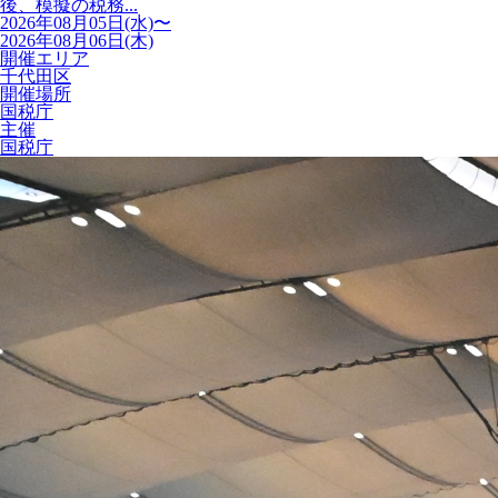
後、模擬の税務...
2026年08月05日(水)〜
2026年08月06日(木)
開催エリア
千代田区
開催場所
国税庁
主催
国税庁