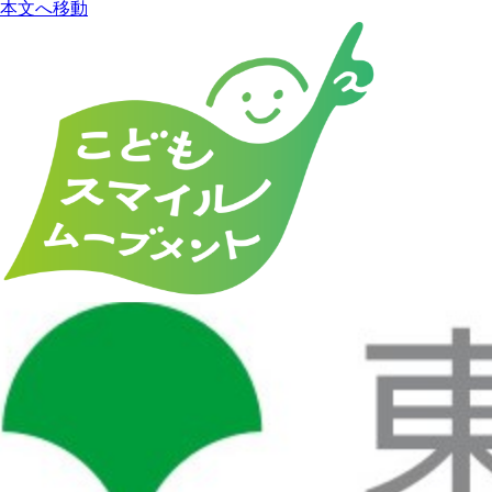
本文へ移動