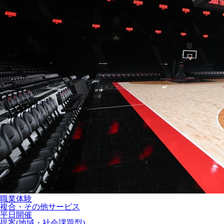
職業体験
複合・その他サービス
平日開催
提案(地域・社会課題型)