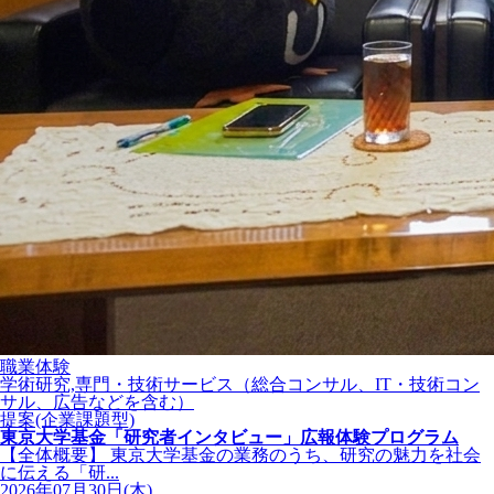
職業体験
学術研究,専門・技術サービス（総合コンサル、IT・技術コン
サル、広告などを含む）
提案(企業課題型)
東京大学基金「研究者インタビュー」広報体験プログラム
【全体概要】 東京大学基金の業務のうち、研究の魅力を社会
に伝える「研...
2026年07月30日(木)、