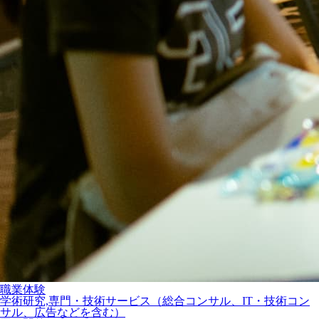
職業体験
学術研究,専門・技術サービス（総合コンサル、IT・技術コン
サル、広告などを含む）