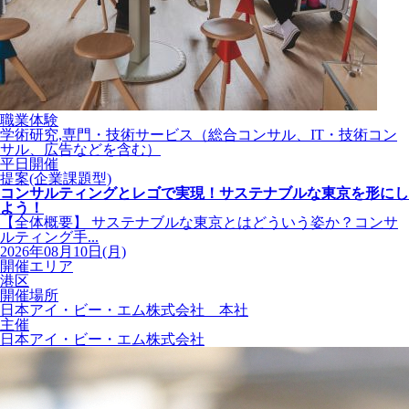
職業体験
学術研究,専門・技術サービス（総合コンサル、IT・技術コン
サル、広告などを含む）
平日開催
提案(企業課題型)
コンサルティングとレゴで実現！サステナブルな東京を形にし
よう！
【全体概要】 サステナブルな東京とはどういう姿か？コンサ
ルティング手...
2026年08月10日(月)
開催エリア
港区
開催場所
日本アイ・ビー・エム株式会社 本社
主催
日本アイ・ビー・エム株式会社