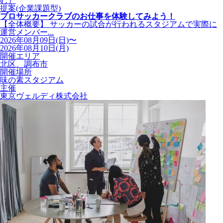
む）
提案(企業課題型)
プロサッカークラブのお仕事を体験してみよう！
【全体概要】 サッカーの試合が行われるスタジアムで実際に
運営メンバー...
2026年08月09日(日)〜
2026年08月10日(月)
開催エリア
北区、調布市
開催場所
味の素スタジアム
主催
東京ヴェルディ株式会社