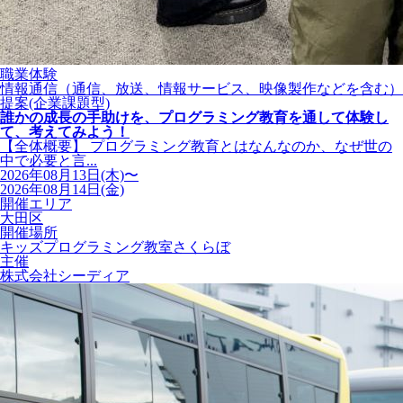
職業体験
情報通信（通信、放送、情報サービス、映像製作などを含む）
提案(企業課題型)
誰かの成長の手助けを、プログラミング教育を通して体験し
て、考えてみよう！
【全体概要】 プログラミング教育とはなんなのか、なぜ世の
中で必要と言...
2026年08月13日(木)〜
2026年08月14日(金)
開催エリア
大田区
開催場所
キッズプログラミング教室さくらぼ
主催
株式会社シーディア