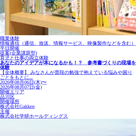
職業体験
情報通信（通信、放送、情報サービス、映像製作などを含む）
平日開催
提案(企業課題型)
育児と仕事の両立体験
あなたのアイデアが本になるかも！？ 参考書づくりの現場を
体験
【全体概要】 みなさんが普段の勉強で抱えている悩みや困り
ごとをもとに...
2026年08月06日(木)〜
2026年08月07日(金)
開催エリア
品川区
開催場所
株式会社Gakken
主催
株式会社学研ホールディングス