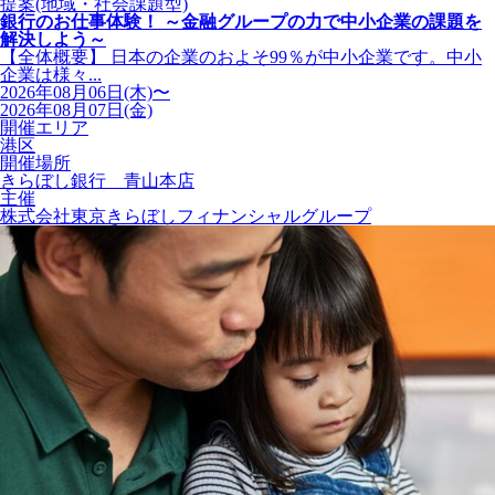
提案(地域・社会課題型)
銀行のお仕事体験！ ～金融グループの力で中小企業の課題を
解決しよう～
【全体概要】 日本の企業のおよそ99％が中小企業です。中小
企業は様々...
2026年08月06日(木)〜
2026年08月07日(金)
開催エリア
港区
開催場所
きらぼし銀行 青山本店
主催
株式会社東京きらぼしフィナンシャルグループ