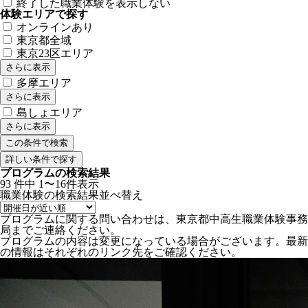
終了した職業体験を表示しない
体験エリアで探す
オンラインあり
東京都全域
東京23区エリア
さらに表示
多摩エリア
さらに表示
島しょエリア
さらに表示
詳しい条件で探す
プログラムの検索結果
93
件中
1〜16件表示
職業体験の検索結果
並べ替え
プログラムに関する問い合わせは、東京都中高生職業体験事務
局までご連絡ください。
プログラムの内容は変更になっている場合がございます。最新
の情報はそれぞれのリンク先をご確認ください。