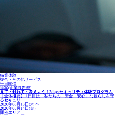
職業体験
複合・その他サービス
平日開催
提案(企業課題型)
見て・触れて・考えよう！2daysセキュリティ体験プログラム
【全体概要】 1日目は、私たちの「安全・安心」な暮らしを守
るセキュリ...
2026年08月13日(木)〜
2026年08月14日(金)
開催エリア