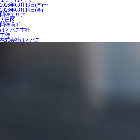
2026年08月13日(木)〜
2026年08月14日(金)
開催エリア
大田区
開催場所
はとバス本社
主催
株式会社はとバス