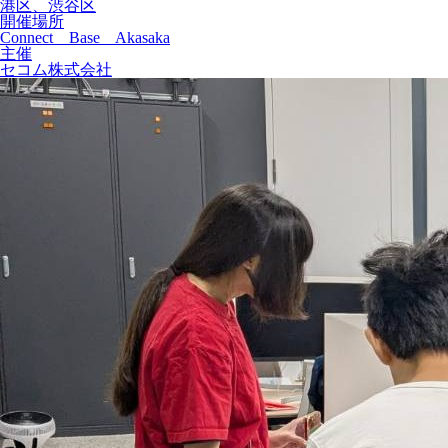
港区、渋谷区
開催場所
Connect Base Akasaka
主催
セコム株式会社