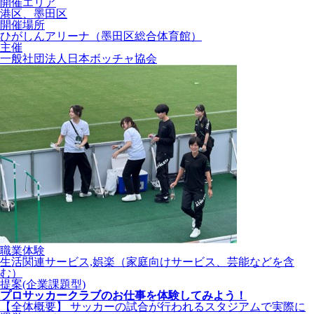
開催エリア
港区、墨田区
開催場所
ひがしんアリーナ（墨田区総合体育館）
主催
一般社団法人日本ボッチャ協会
職業体験
生活関連サービス,娯楽（家庭向けサービス、芸能などを含
む）
提案(企業課題型)
プロサッカークラブのお仕事を体験してみよう！
【全体概要】 サッカーの試合が行われるスタジアムで実際に