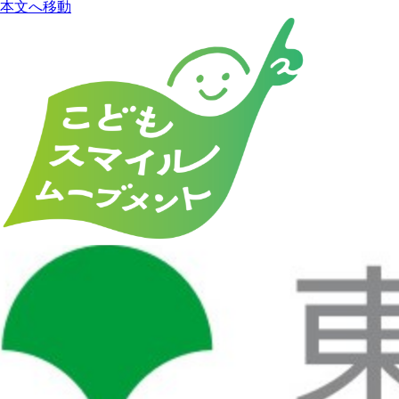
本文へ移動