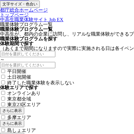
文字サイズ・色合い
都庁総合ホームページ
トップページ
中高生職業体験サイト Job EX
職業体験プログラム一覧
職業体験プログラム一覧
中高生が、都内の企業に訪問し、リアルな職業体験ができるプ
職業体験プログラムを探す
体験期間で探す
（あくまで期間になりますので実際に実施される日は各イベン
～
平日開催
土日祝開催
終了した職業体験を表示しない
体験エリアで探す
オンラインあり
東京都全域
東京23区エリア
さらに表示
多摩エリア
さらに表示
島しょエリア