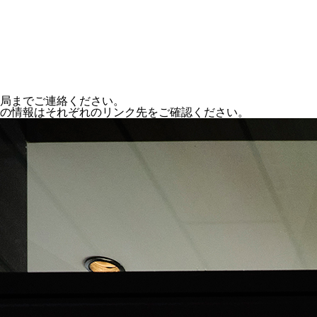
局までご連絡ください。
の情報はそれぞれのリンク先をご確認ください。