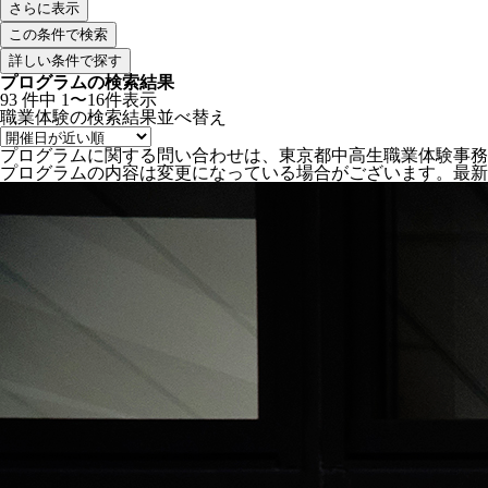
さらに表示
詳しい条件で探す
プログラムの検索結果
93
件中
1〜16件表示
職業体験の検索結果
並べ替え
プログラムに関する問い合わせは、東京都中高生職業体験事務
プログラムの内容は変更になっている場合がございます。最新