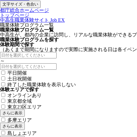
文字サイズ・色合い
都庁総合ホームページ
トップページ
中高生職業体験サイト Job EX
職業体験プログラム一覧
職業体験プログラム一覧
中高生が、都内の企業に訪問し、リアルな職業体験ができるプ
職業体験プログラムを探す
体験期間で探す
（あくまで期間になりますので実際に実施される日は各イベン
～
平日開催
土日祝開催
終了した職業体験を表示しない
体験エリアで探す
オンラインあり
東京都全域
東京23区エリア
さらに表示
多摩エリア
さらに表示
島しょエリア