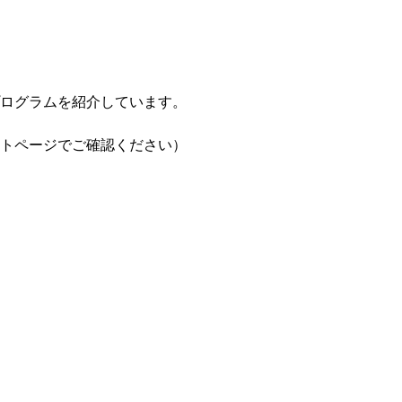
ログラムを紹介しています。
トページでご確認ください）