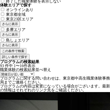
終了した職業体験を表示しない
体験エリアで探す
オンラインあり
東京都全域
東京23区エリア
さらに表示
多摩エリア
さらに表示
島しょエリア
さらに表示
詳しい条件で探す
プログラムの検索結果
93
件中
1〜16件表示
職業体験の検索結果
並べ替え
プログラムに関する問い合わせは、東京都中高生職業体験事務
局までご連絡ください。
プログラムの内容は変更になっている場合がございます。最新
の情報はそれぞれのリンク先をご確認ください。