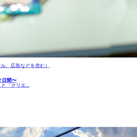
サル、広告などを含む）
２日間〜
「クリエ...