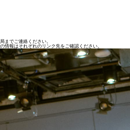
局までご連絡ください。
の情報はそれぞれのリンク先をご確認ください。