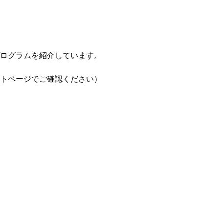
ログラムを紹介しています。
トページでご確認ください）