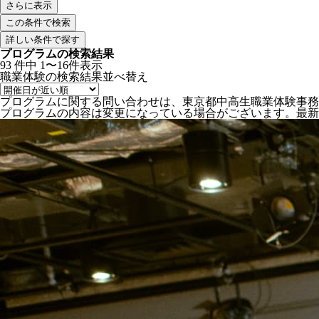
さらに表示
詳しい条件で探す
プログラムの検索結果
93
件中
1〜16件表示
職業体験の検索結果
並べ替え
プログラムに関する問い合わせは、東京都中高生職業体験事務
プログラムの内容は変更になっている場合がございます。最新