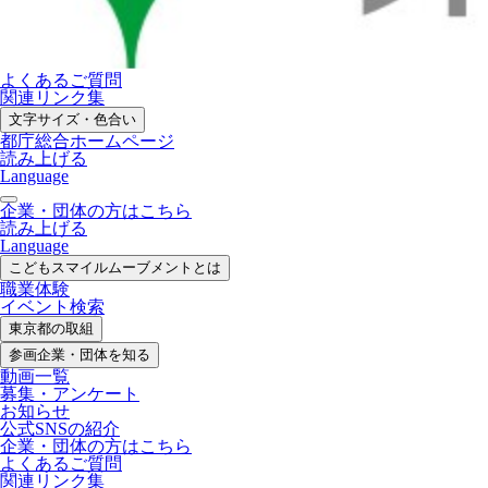
よくあるご質問
関連リンク集
文字サイズ・色合い
都庁総合ホームページ
読み上げる
Language
企業・団体の方はこちら
読み上げる
Language
こどもスマイル
ムーブメントとは
職業体験
イベント検索
東京都の取組
参画企業・
団体を知る
動画一覧
募集・
アンケート
お知らせ
公式SNS
の紹介
企業・団体の方
はこちら
よくあるご質問
関連リンク集