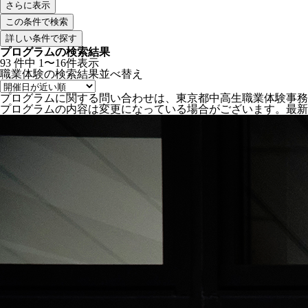
さらに表示
詳しい条件で探す
プログラムの検索結果
93
件中
1〜16件表示
職業体験の検索結果
並べ替え
プログラムに関する問い合わせは、東京都中高生職業体験事務
プログラムの内容は変更になっている場合がございます。最新