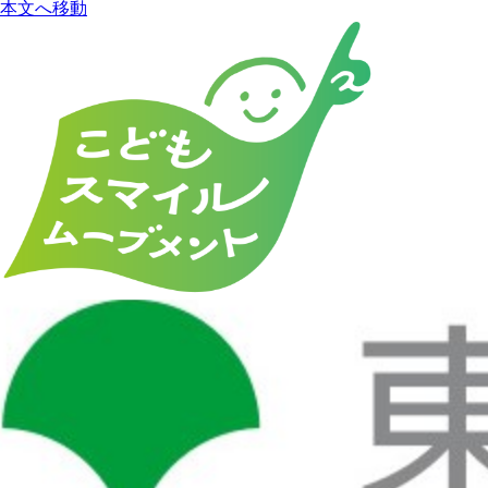
本文へ移動