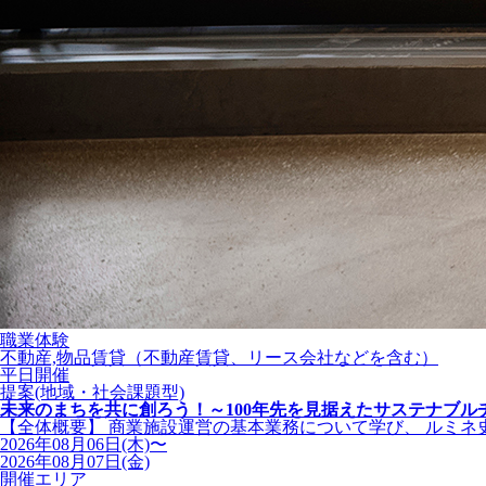
職業体験
不動産,物品賃貸（不動産賃貸、リース会社などを含む）
平日開催
提案(地域・社会課題型)
未来のまちを共に創ろう！～100年先を見据えたサステナブル
【全体概要】 商業施設運営の基本業務について学び、 ルミネ史上
2026年08月06日(木)〜
2026年08月07日(金)
開催エリア