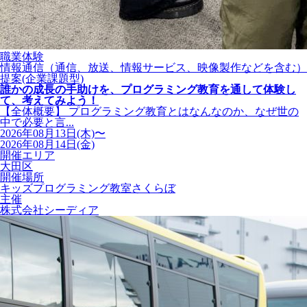
職業体験
情報通信（通信、放送、情報サービス、映像製作などを含む）
提案(企業課題型)
誰かの成長の手助けを、プログラミング教育を通して体験し
て、考えてみよう！
【全体概要】 プログラミング教育とはなんなのか、なぜ世の
中で必要と言...
2026年08月13日(木)〜
2026年08月14日(金)
開催エリア
大田区
開催場所
キッズプログラミング教室さくらぼ
主催
株式会社シーディア