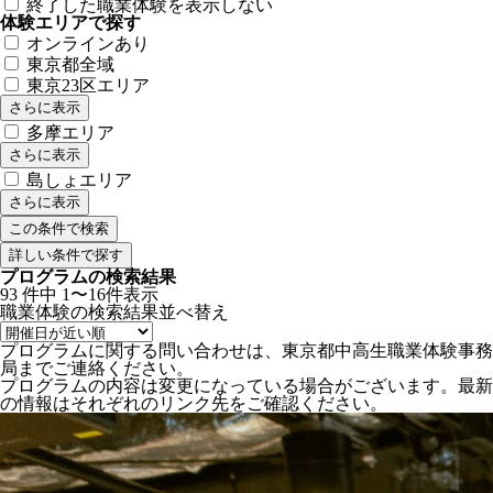
終了した職業体験を表示しない
体験エリアで探す
オンラインあり
東京都全域
東京23区エリア
さらに表示
多摩エリア
さらに表示
島しょエリア
さらに表示
詳しい条件で探す
プログラムの検索結果
93
件中
1〜16件表示
職業体験の検索結果
並べ替え
プログラムに関する問い合わせは、東京都中高生職業体験事務
局までご連絡ください。
プログラムの内容は変更になっている場合がございます。最新
の情報はそれぞれのリンク先をご確認ください。