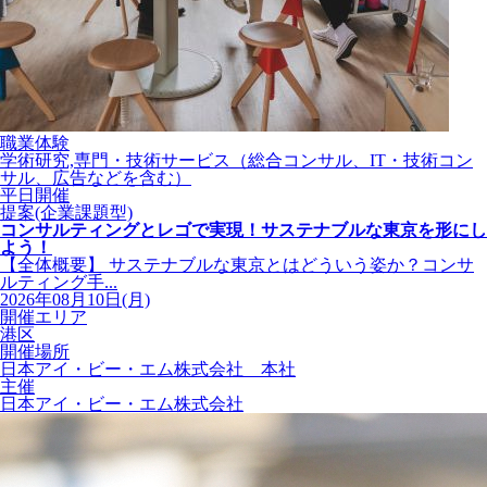
職業体験
学術研究,専門・技術サービス（総合コンサル、IT・技術コン
サル、広告などを含む）
平日開催
提案(企業課題型)
コンサルティングとレゴで実現！サステナブルな東京を形にし
よう！
【全体概要】 サステナブルな東京とはどういう姿か？コンサ
ルティング手...
2026年08月10日(月)
開催エリア
港区
開催場所
日本アイ・ビー・エム株式会社 本社
主催
日本アイ・ビー・エム株式会社