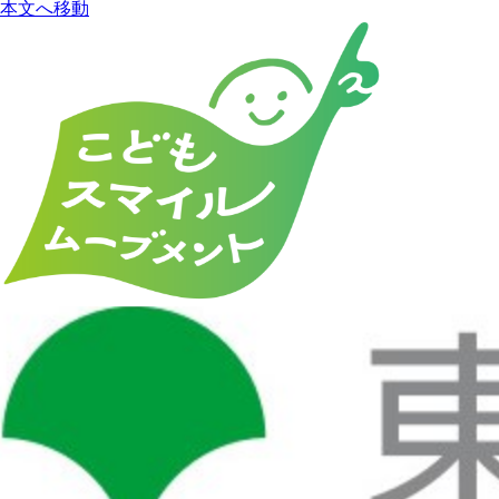
本文へ移動