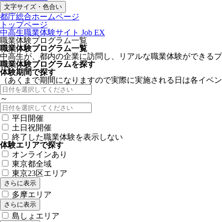
文字サイズ・色合い
都庁総合ホームページ
トップページ
中高生職業体験サイト Job EX
職業体験プログラム一覧
職業体験プログラム一覧
中高生が、都内の企業に訪問し、リアルな職業体験ができるプ
職業体験プログラムを探す
体験期間で探す
（あくまで期間になりますので実際に実施される日は各イベン
～
平日開催
土日祝開催
終了した職業体験を表示しない
体験エリアで探す
オンラインあり
東京都全域
東京23区エリア
さらに表示
多摩エリア
さらに表示
島しょエリア