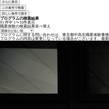
さらに表示
詳しい条件で探す
プログラムの検索結果
93
件中
1〜16件表示
職業体験の検索結果
並べ替え
プログラムに関する問い合わせは、東京都中高生職業体験事務
プログラムの内容は変更になっている場合がございます。最新