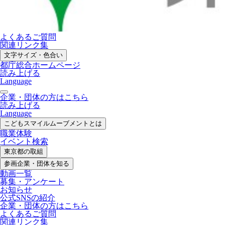
よくあるご質問
関連リンク集
文字サイズ・色合い
都庁総合ホームページ
読み上げる
Language
企業・団体の方はこちら
読み上げる
Language
こどもスマイル
ムーブメントとは
職業体験
イベント検索
東京都の取組
参画企業・
団体を知る
動画一覧
募集・
アンケート
お知らせ
公式SNS
の紹介
企業・団体の方
はこちら
よくあるご質問
関連リンク集