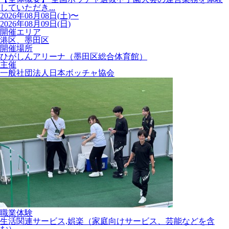
していただき...
2026年08月08日(土)〜
2026年08月09日(日)
開催エリア
港区、墨田区
開催場所
ひがしんアリーナ（墨田区総合体育館）
主催
一般社団法人日本ボッチャ協会
職業体験
生活関連サービス,娯楽（家庭向けサービス、芸能などを含