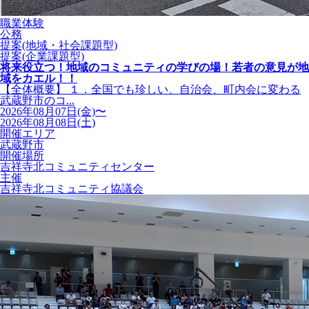
職業体験
公務
提案(地域・社会課題型)
提案(企業課題型)
将来役立つ！地域のコミュニティの学びの場！若者の意見が地
域をカエル！！
【全体概要】 １．全国でも珍しい、自治会、町内会に変わる
武蔵野市のコ...
2026年08月07日(金)〜
2026年08月08日(土)
開催エリア
武蔵野市
開催場所
吉祥寺北コミュニティセンター
主催
吉祥寺北コミュニティ協議会