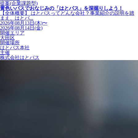
提案(企業課題型)
黄色いバスでおなじみの「はとバス」を深掘りしよう！
【全体概要】 はとバスってどんな会社？事業紹介の説明を踏
まえ、はとバ...
2026年08月13日(木)〜
2026年08月14日(金)
開催エリア
大田区
開催場所
はとバス本社
主催
株式会社はとバス