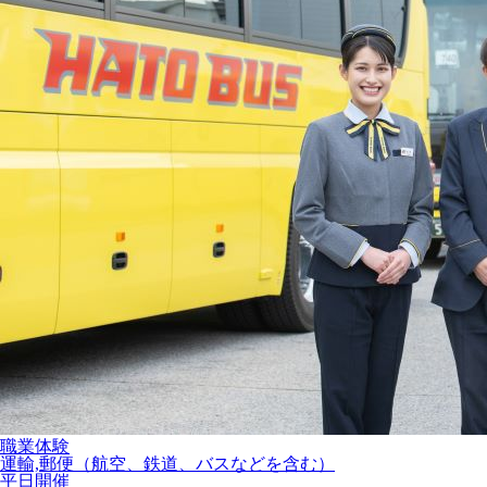
職業体験
運輸,郵便（航空、鉄道、バスなどを含む）
平日開催