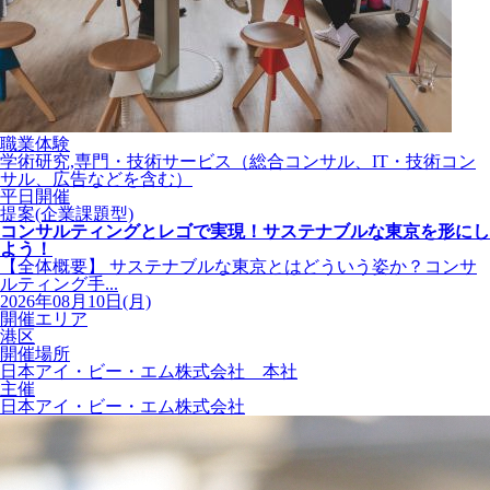
職業体験
学術研究,専門・技術サービス（総合コンサル、IT・技術コン
サル、広告などを含む）
平日開催
提案(企業課題型)
コンサルティングとレゴで実現！サステナブルな東京を形にし
よう！
【全体概要】 サステナブルな東京とはどういう姿か？コンサ
ルティング手...
2026年08月10日(月)
開催エリア
港区
開催場所
日本アイ・ビー・エム株式会社 本社
主催
日本アイ・ビー・エム株式会社