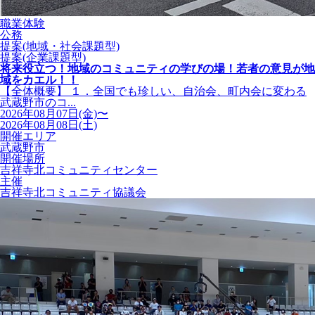
職業体験
公務
提案(地域・社会課題型)
提案(企業課題型)
将来役立つ！地域のコミュニティの学びの場！若者の意見が地
域をカエル！！
【全体概要】 １．全国でも珍しい、自治会、町内会に変わる
武蔵野市のコ...
2026年08月07日(金)〜
2026年08月08日(土)
開催エリア
武蔵野市
開催場所
吉祥寺北コミュニティセンター
主催
吉祥寺北コミュニティ協議会