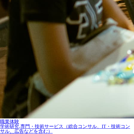
職業体験
学術研究,専門・技術サービス（総合コンサル、IT・技術コン
サル、広告などを含む）