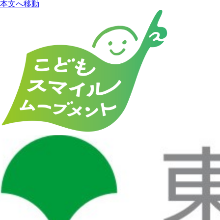
本文へ移動