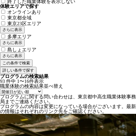
終了した職業体験を表示しない
体験エリアで探す
オンラインあり
東京都全域
東京23区エリア
さらに表示
多摩エリア
さらに表示
島しょエリア
さらに表示
詳しい条件で探す
プログラムの検索結果
93
件中
1〜16件表示
職業体験の検索結果
並べ替え
プログラムに関する問い合わせは、東京都中高生職業体験事務
局までご連絡ください。
プログラムの内容は変更になっている場合がございます。最新
の情報はそれぞれのリンク先をご確認ください。