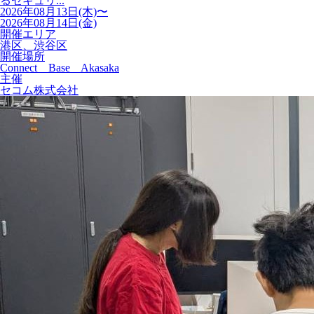
るセキュリ...
2026年08月13日(木)〜
2026年08月14日(金)
開催エリア
港区、渋谷区
開催場所
Connect Base Akasaka
主催
セコム株式会社